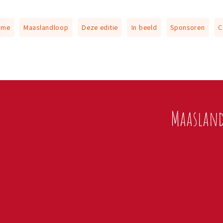
ome
Maaslandloop
Deze editie
In beeld
Sponsoren
C
Maasland