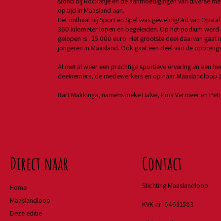
stond bij Rockanje en de aanmoedigingen van diverse m
op tijd in Maasland aan.
Het onthaal bij Sport en Spel was geweldig! Ad van Opstal
360 kilometer lopen en begeleiden. Op het podium werd
gelopen is : 25.000 euro. Het grootste deel daarvan gaat 
jongeren in Maasland. Ook gaat een deel van de opbrengs
Al met al weer een prachtige sportieve ervaring en een h
deelnemers, de medewerkers en op naar Maaslandloop 2
Bart Makkinga, namens Ineke Halve, Irma Vermeer en Petra
Direct naar
Contact
Stichting Maaslandloop
Home
Maaslandloop
KVK-nr: 64631583
Deze editie