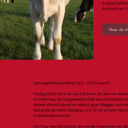
5 teams hebben
Au Boulot en 3.
Naar de si
Opbrengst Maaslandloop 2011 : 25.000 euro!!!
Vrijdag 10 juni om 8 uur was het zover, de start van de M
AV Waterweg. Op weg gekleed in hele mooie loopshirts en f
de hele afstand lopend en fietsend gaan afleggen, wat ne
hele grote sportieve uitdaging, zo’n 30 uur in touw met z
motiverende woorden.
Om 9 uur was het tijd voor de overige 4 teams om van sta