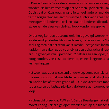
’t Derde Beentje. Voor deze teams was de route iets aan
worden. Na het startschot op het Sport en Spel terrein, a
Doelstraat en Kluisweer, waar alle schoolkinderen met d
te moedigen. Wat een enthousiasme!!! Schrijver dezes had
meelopende kinderen. Heel leuk dat de kinderen die ook 
stukje van de sfeer van de Maxi loop konden meepikken.
Onderweg konden de teams ook thuis gevolgd worden via d
via de invullijst die het Maaslandkamp, de basis van de M
snel zag men dat het team van ‘t Derde Beentje zich losm
hadden hun zaken goed voor elkaar, en behalve hard lope
zijn. In groepjes van 3 personen, 2 fietsers en een loper,
hoog houden. Veel respect hiervoor, en een lange neus naa
kunnen krijgen.
Het weer was zeer wisselend onderweg, soms een lekker 
toe een hoosbui met windstoten en onweer. Gelukkig kwam 
en koelde het af tot een graad of 8. Op de vreemdste 
te assisteren op lastige plekken, de lopers aan te moedige
loop.
Na de nacht bleek dat AVW en ’t Derde Beentje gemakkelij
moest er nog keihard gelopen worden om op tijd binnen