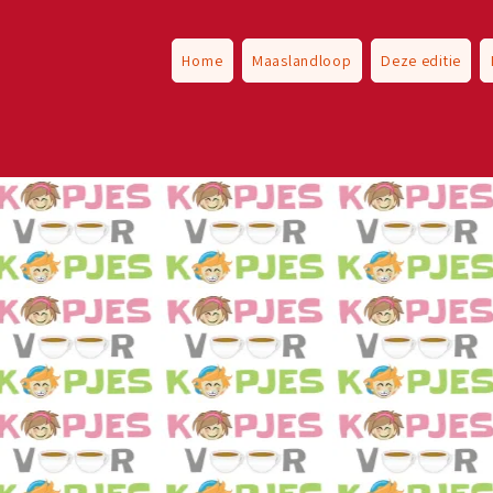
Home
Maaslandloop
Deze editie