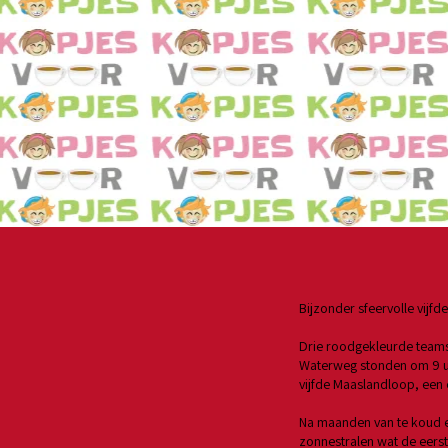
Bijzonder sfeervolle vijf
Drie roodgekleurde teams
Waterweg stonden om 9 uu
vijfde Maaslandloop, een 
Na maanden van te koud e
zonnestralen wat de eerst