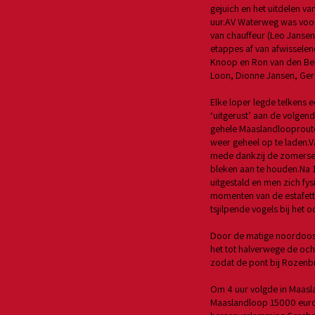
gejuich en het uitdelen va
uur.AV Waterweg was voor 
van chauffeur (Leo Jansen
etappes af van afwisselen
Knoop en Ron van den Berg
Loon, Dionne Jansen, Ger
Elke loper legde telkens e
‘uitgerust’ aan de volgen
gehele Maaslandlooproute
weer geheel op te laden.V
mede dankzij de zomerse 
bleken aan te houden.Na 1
uitgestald en men zich f
momenten van de estafett
tsjilpende vogels bij het 
Door de matige noordoost
het tot halverwege de oc
zodat de pont bij Rozenbu
Om 4 uur volgde in Maasla
Maaslandloop 15000 euro 