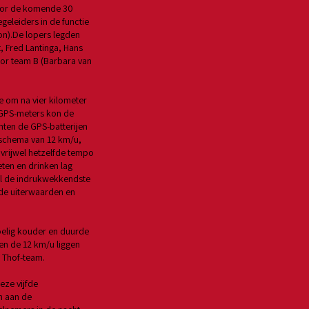
 voor de komende 30
geleiders in de functie
on).De lopers legden
, Fred Lantinga, Hans
oor team B (Barbara van
te om na vier kilometer
e GPS-meters kon de
nten de GPS-batterijen
 schema van 12 km/u,
vrijwel hetzelfde tempo
ten en drinken lag
el de indrukwekkendste
de uiterwaarden en
elig kouder en duurde
en de 12 km/u liggen
e Thof-team.
eze vijfde
n aan de