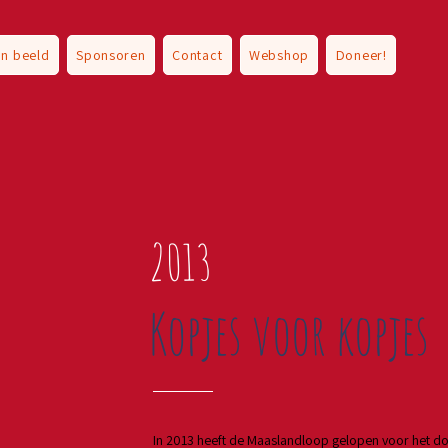
In beeld
Sponsoren
Contact
Webshop
Doneer!
2013
Kopjes voor kopjes
In 2013 heeft de Maaslandloop gelopen voor het do