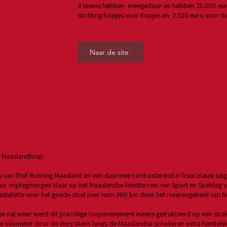
4 teams hebben meegedaan en hebben 15.000 eur
stichting Kopjes voor Kopjes en
2.520 euro voor de
Naar de site
de Maaslandloop.
 van Thof Running Maasland en een daarmee contrasterend in fraai blauw uit
r vrijdagmorgen klaar op het Maaslandse feestterrein van Sport en Speldag v
estafette voor het goede doel over ruim 360 km door het rivierengebied van N
n nat weer werd dit prachtige loopevenement ineens getrakteerd op een str
e kilometer door de dorpskern langs de Maaslandse scholieren extra feestelij