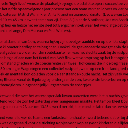
n vele ‘high fives’ wenste de plaatselijke jeugd de estafettelopers succes toe
het vijfde opeenvolgende jaar present met een team van tien lopers en vier be
), cateraar (Astrid Wilmink en Anita Krans) en teamcoördinator (Lieuwe van Lo
d 30 en 45 km in twee teams van vijf. Team A (Jolande Slootheer, Jos van Asselt
) liep en fietste het eerste deel tot Bergschenhoek waar het werd afgelost d
ard de Lange, Dim Mureau en Paul Wolters).
en afstand af van 1km, waarna hij/zij zijn opvolger aantikte en op de fiets stap
de kilometer hardlopen te beginnen. Dankzij de geavanceerde navigatie via d
 afgedaan worden zonder routekaarten en was het slechts zaak bij de rustpu
an begin af aan nam het tiental van AVW flink wat voorsprong op het beoogde
omstandigheden en de concurrentie van twee Thof-teams die in de beginfase 
50 km lag in Wageningen een collectief rustpunt, waar op een fraai landgoed e
ysiek en mentaal kon opladen voor de aanstaande koude nacht. Het zijn vaak w
e; Rhenen vanaf de Rijnbrug bij ondergaande zon, kwakende kikkerkoren op 
ochtendgloren in ogenschijnlijk uitgestorven rivierdorpjes.
enwind die over het wateroppervlak kwam aanzetten werd het ’s nachts gevo
htend voor de zon het zaterdag weer aangenaam maakte. Het tempo bleef bov
rg al na ruim 28 uur om 13.15 u werd bereikt, tien minuten later dan het eerst
nd voor alle vier de teams een fantastisch onthaal en werd bekend dat er bij d
was opgehaald voor de stichting Kopjes voor Kopjes (voor kinderen die lijde