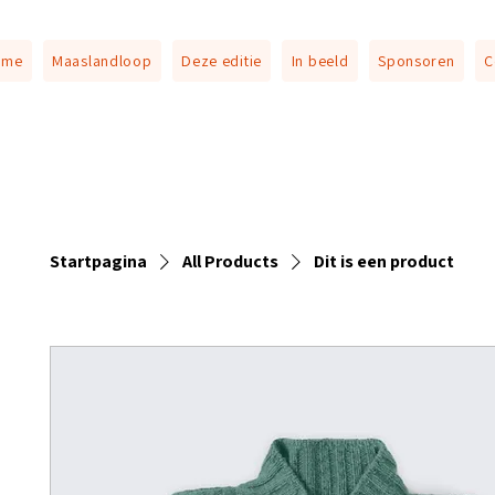
ome
Maaslandloop
Deze editie
In beeld
Sponsoren
C
Startpagina
All Products
Dit is een product